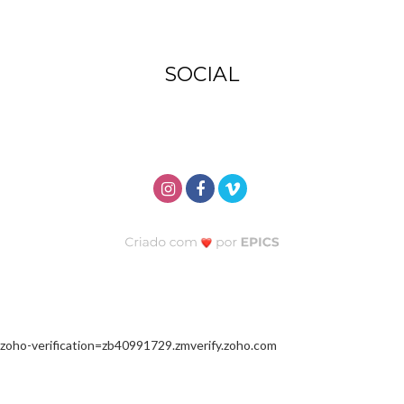
SOCIAL
zoho-verification=zb40991729.zmverify.zoho.com